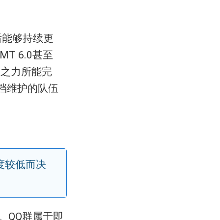
后能够持续更
T 6.0甚至
人之力所能完
档维护的队伍
度较低而决
）。QQ群属于即