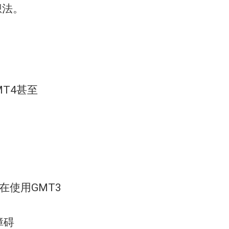
想法。
T4甚至
在使用GMT3
障碍